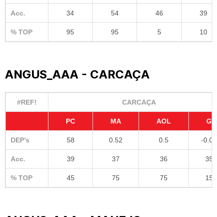
Acc.
34
54
46
39
% TOP
95
95
5
10
ANGUS_AAA - CARCAÇA
#REF!
CARCAÇA
PC
MA
AOL
G
DEP’s
58
0.52
0.5
-0.02
Acc.
39
37
36
35
% TOP
45
75
75
15