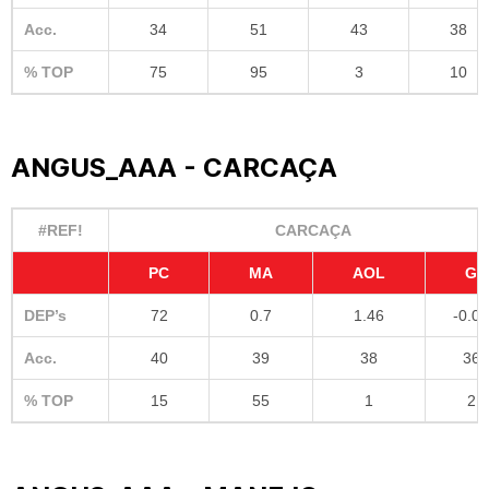
Acc.
34
51
43
38
% TOP
75
95
3
10
ANGUS_AAA - CARCAÇA
#REF!
CARCAÇA
PC
MA
AOL
G
DEP’s
72
0.7
1.46
-0.05
Acc.
40
39
38
36
% TOP
15
55
1
2