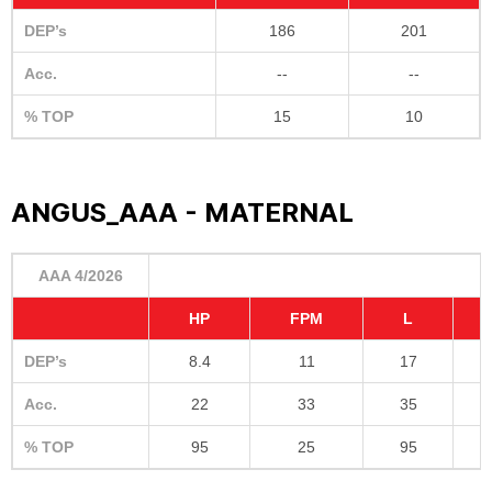
DEP’s
186
201
Acc.
--
--
% TOP
15
10
ANGUS_AAA - MATERNAL
AAA 4/2026
HP
FPM
L
DEP’s
8.4
11
17
Acc.
22
33
35
% TOP
95
25
95