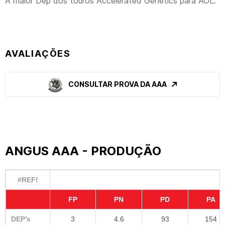
A maior Dep dos touros Accelerated Genetics para AOL.
AVALIAÇÕES
CONSULTAR PROVA DA AAA
ANGUS AAA - PRODUÇÃO
#REF!
FP
PN
PD
PA
DEP’s
3
4.6
93
154