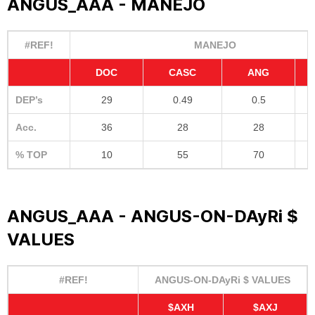
ANGUS_AAA - MANEJO
#REF!
MANEJO
DOC
CASC
ANG
DEP’s
29
0.49
0.5
Acc.
36
28
28
% TOP
10
55
70
ANGUS_AAA - ANGUS-ON-DAyRi $
VALUES
#REF!
ANGUS-ON-DAyRi $ VALUES
$AXH
$AXJ