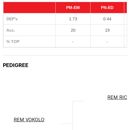
PM-EM
PN-ED
DEP’s
1.73
0.44
Acc.
20
19
% TOP
-
-
PEDIGREE
REM RIC
REM VOKOLO